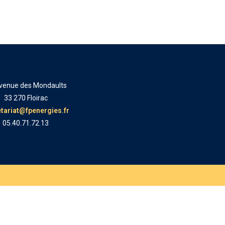
venue des Mondaults
33 270 Floirac
tariat@fpenergies.fr
05.40.71.72.13